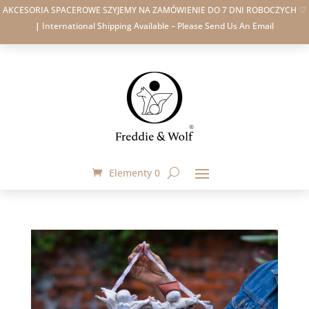
AKCESORIA SPACEROWE SZYJEMY NA ZAMÓWIENIE DO 7 DNI ROBOCZYCH ♡
|
International Shipping Available – Please Send Us An Email
Elementy 0