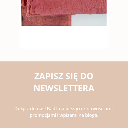
ZAPISZ SIĘ DO
NEWSLETTERA
Dołącz do nas! Bądź na bieżąco z nowościami,
promocjami i wpisami na bloga.