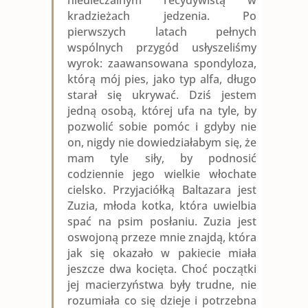
nieuleczalnym recydywistą w
kradzieżach jedzenia. Po
pierwszych latach pełnych
wspólnych przygód usłyszeliśmy
wyrok: zaawansowana spondyloza,
którą mój pies, jako typ alfa, długo
starał się ukrywać. Dziś jestem
jedną osobą, której ufa na tyle, by
pozwolić sobie pomóc i gdyby nie
on, nigdy nie dowiedziałabym się, że
mam tyle siły, by podnosić
codziennie jego wielkie włochate
cielsko. Przyjaciółką Baltazara jest
Zuzia, młoda kotka, która uwielbia
spać na psim posłaniu. Zuzia jest
oswojoną przeze mnie znajdą, która
jak się okazało w pakiecie miała
jeszcze dwa kocięta. Choć początki
jej macierzyństwa były trudne, nie
rozumiała co się dzieje i potrzebna