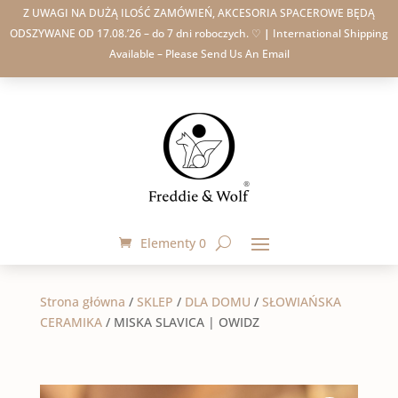
Z UWAGI NA DUŻĄ ILOŚĆ ZAMÓWIEŃ, AKCESORIA SPACEROWE BĘDĄ
ODSZYWANE OD 17.08.’26 – do 7 dni roboczych. ♡
|
International Shipping
Available – Please Send Us An Email
Elementy 0
Strona główna
/
SKLEP
/
DLA DOMU
/
SŁOWIAŃSKA
CERAMIKA
/
MISKA SLAVICA | OWIDZ