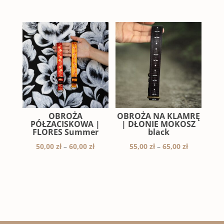
OBROŻA
OBROŻA NA KLAMRĘ
PÓŁZACISKOWA |
| DŁONIE MOKOSZ
FLORES Summer
black
Zakres
Zakres
50,00
zł
–
60,00
zł
55,00
zł
–
65,00
zł
cen:
cen:
od
od
50,00 zł
55,00 zł
do
do
60,00 zł
65,00 zł