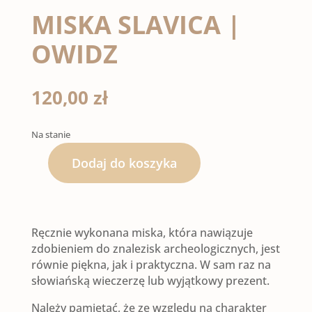
MISKA SLAVICA |
OWIDZ
120,00
zł
Na stanie
Dodaj do koszyka
ilość
MISKA
Ręcznie wykonana miska, która nawiązuje
SLAVICA
zdobieniem do znalezisk archeologicznych, jest
równie piękna, jak i praktyczna. W sam raz na
|
słowiańską wieczerzę lub wyjątkowy prezent.
OWIDZ
Należy pamiętać, że ze względu na charakter