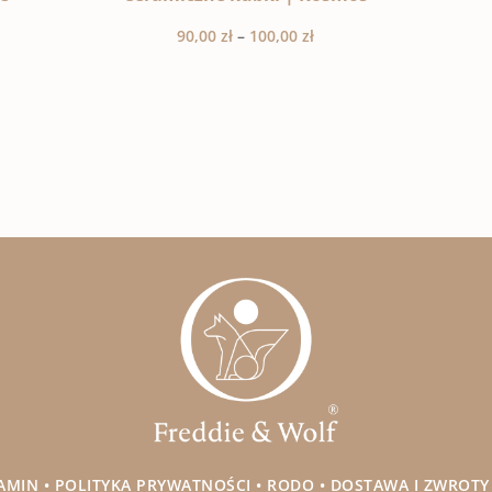
Zakres
90,00
zł
–
100,00
zł
cen:
od
90,00 zł
do
100,00 zł
AMIN
•
POLITYKA PRYWATNOŚCI
•
RODO
•
DOSTAWA I ZWROTY