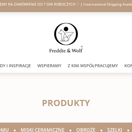
JEMY NA ZAMÓWIENIE DO 7 DNI ROBOCZYCH ♡
|
International Shipping Avail
Y I INSPIRACJE
WSPIERAMY
Z KIM WSPÓŁPRACUJEMY
KO
PRODUKTY
OMU
•
MISKI CERAMICZNE
•
OBROŻE
•
SZELKI