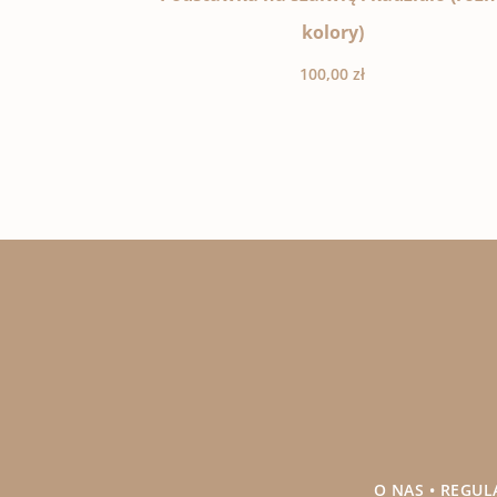
kolory)
100,00
zł
O NAS
•
REGUL