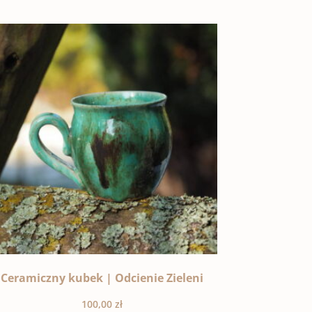
Ceramiczny kubek | Odcienie Zieleni
100,00
zł