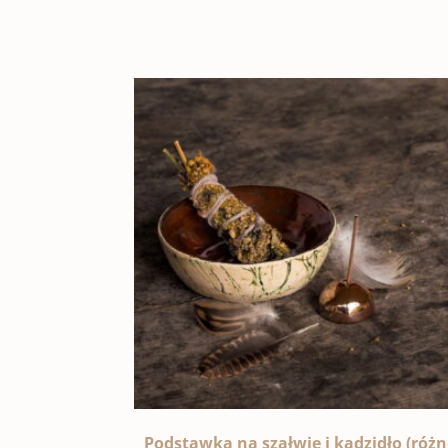
Podstawka na szałwię i kadzidło (różn