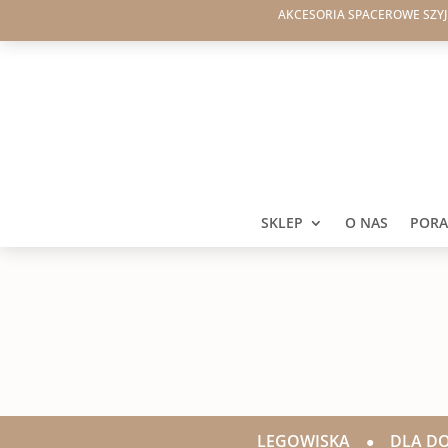
AKCESORIA SPACEROWE SZY
SKLEP
O NAS
PORAD
LEGOWISKA
•
DLA D