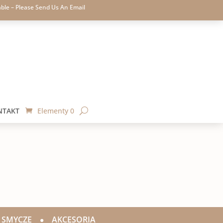
able – Please Send Us An Email
NTAKT
Elementy 0
•
SMYCZE
•
AKCESORIA