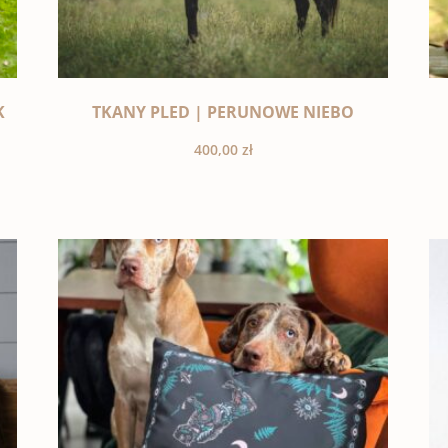
K
TKANY PLED | PERUNOWE NIEBO
400,00
zł