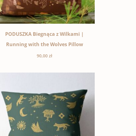
PODUSZKA Biegnąca z Wilkami |
Running with the Wolves Pillow
90,00
zł