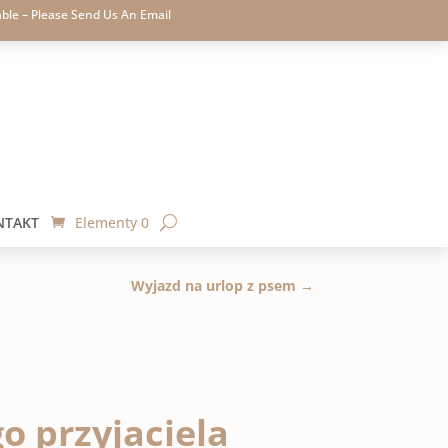
able – Please Send Us An Email
NTAKT
Elementy 0
Wyjazd na urlop z psem
→
go przyjaciela