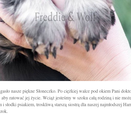
gasło nasze piękne Słoneczko. Po ciężkiej walce pod okiem Pani dokto
 aby ratować jej życie. Wciąż jesteśmy w szoku całą rodziną i nie moż
m i słodki psiakiem, troskliwą starszą siostrą dla naszej najmłodszej H
krok.