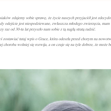
iaków zdajemy sobie sprawę, że życie naszych przyjaciół jest zdecydow
 odejście jest niespodziewane, zwłaszcza młodego zwierzęcia, mam wra
zy raz od 30-tu lat przyszło nam sobie z tą
nagłą
stratą radzić.
yś zostawiać tutaj wpis o Grace, która odeszła przed chorym na nowotw
rej choroba wolniej się rozwija, a on czuje się na tyle dobrze, że może