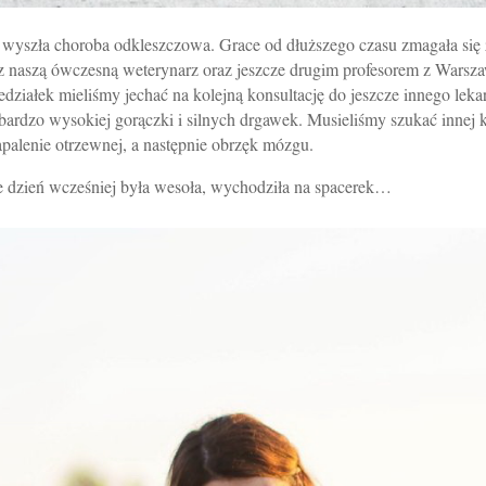
wyszła choroba odkleszczowa. Grace od dłuższego czasu zmagała się z
z naszą ówczesną weterynarz oraz jeszcze drugim profesorem z Warszawy
działek mieliśmy jechać na kolejną konsultację do jeszcze innego lekar
ardzo wysokiej gorączki i silnych drgawek. Musieliśmy szukać innej kl
zapalenie otrzewnej, a następnie obrzęk mózgu.
ze dzień wcześniej była wesoła, wychodziła na spacerek…