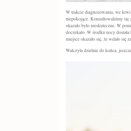
W trakcie diagnozowania, we krwi 
niepokojące. Konsultowaliśmy się 
okazało było nieskuteczne. W ponie
doczekało. W środku nocy dostała b
miejsce okazało się, że wdało się 
Walczyła dzielnie do końca, jeszc