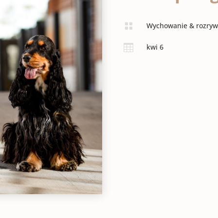

Wychowanie & rozryw

kwi 6