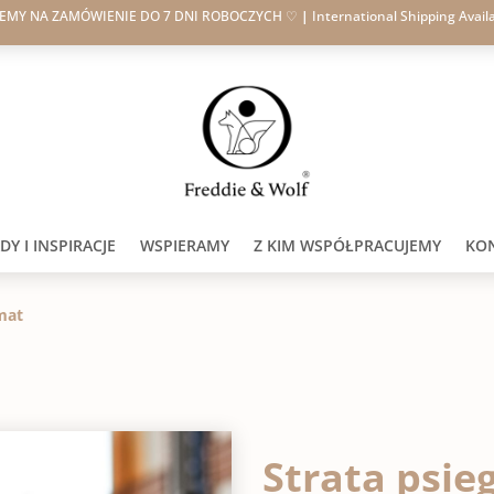
JEMY NA ZAMÓWIENIE DO 7 DNI ROBOCZYCH ♡
|
International Shipping Avail
Y I INSPIRACJE
WSPIERAMY
Z KIM WSPÓŁPRACUJEMY
KO
mat
Strata psie