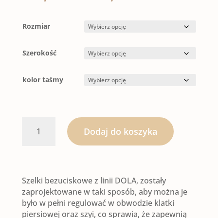
cen:
od
100,00 zł
Rozmiar
do
140,00 zł
Szerokość
kolor taśmy
ilość
Dodaj do koszyka
SZELKI
BEZUCISKOWE
Szelki bezuciskowe z linii DOLA, zostały
|
zaprojektowane w taki sposób, aby można je
było w pełni regulować w obwodzie klatki
SLAVIC
piersiowej oraz szyi, co sprawia, że zapewnią