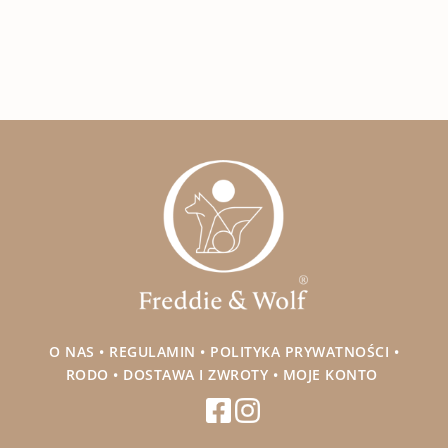
od
od
130,00 zł
120,00 zł
do
do
145,00 zł
140,00 zł
O NAS
•
REGULAMIN
•
POLITYKA PRYWATNOŚCI
•
RODO
•
DOSTAWA I ZWROTY
•
MOJE KONTO