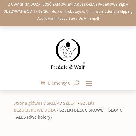
Z UWAGI NA DUŻĄ ILOŚĆ ZAMÓWIEŃ, AKCESORIA SPACEROWE BĘDĄ
ODSZYWANE OD 17.08.’26 – do 7 dni roboczych. ♡
|
International Shipping
Available – Please Send Us An Email
Elementy 0
Strona główna
/
SKLEP
/
SZELKI
/
SZELKI
BEZUCISKOWE DOLA
/
SZELKI BEZUCISKOWE | SLAVIC
TALES (dwa kolory)