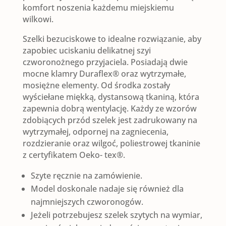
komfort noszenia każdemu miejskiemu
TALES
wilkowi.
(dwa
Szelki bezuciskowe to idealne rozwiązanie, aby
zapobiec uciskaniu delikatnej szyi
kolory)
czworonożnego przyjaciela. Posiadają dwie
mocne klamry Duraflex® oraz wytrzymałe,
mosiężne elementy. Od środka zostały
wyściełane miękką, dystansową tkaniną, która
zapewnia dobrą wentylację. Każdy ze wzorów
zdobiących przód szelek jest zadrukowany na
wytrzymałej, odpornej na zagniecenia,
rozdzieranie oraz wilgoć, poliestrowej tkaninie
z certyfikatem Oeko- tex®.
Szyte ręcznie na zamówienie.
Model doskonale nadaje się również dla
najmniejszych czworonogów.
Jeżeli potrzebujesz szelek szytych na wymiar,