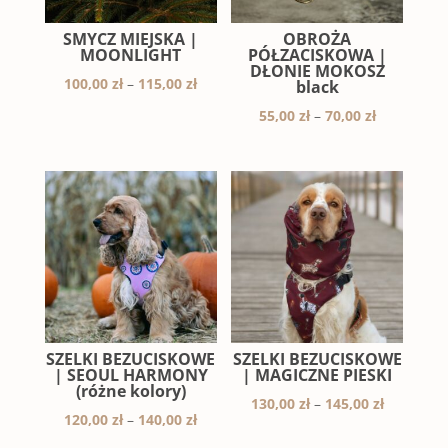
SMYCZ MIEJSKA |
OBROŻA
MOONLIGHT
PÓŁZACISKOWA |
DŁONIE MOKOSZ
Zakres
100,00
zł
–
115,00
zł
black
cen:
Zakres
55,00
zł
–
70,00
zł
od
cen:
100,00 zł
od
do
55,00 zł
115,00 zł
do
70,00 zł
SZELKI BEZUCISKOWE
SZELKI BEZUCISKOWE
| SEOUL HARMONY
| MAGICZNE PIESKI
(różne kolory)
Zakres
130,00
zł
–
145,00
zł
Zakres
120,00
zł
–
140,00
zł
cen:
cen: