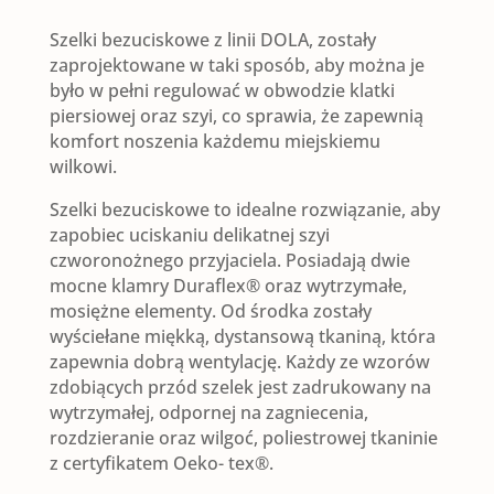
BEZUCISKOWE
Szelki bezuciskowe z linii DOLA, zostały
DOLA
zaprojektowane w taki sposób, aby można je
było w pełni regulować w obwodzie klatki
|
piersiowej oraz szyi, co sprawia, że zapewnią
komfort noszenia każdemu miejskiemu
MOKOSZ
wilkowi.
Szelki bezuciskowe to idealne rozwiązanie, aby
zapobiec uciskaniu delikatnej szyi
czworonożnego przyjaciela. Posiadają dwie
mocne klamry Duraflex® oraz wytrzymałe,
mosiężne elementy. Od środka zostały
wyściełane miękką, dystansową tkaniną, która
zapewnia dobrą wentylację. Każdy ze wzorów
zdobiących przód szelek jest zadrukowany na
wytrzymałej, odpornej na zagniecenia,
rozdzieranie oraz wilgoć, poliestrowej tkaninie
z certyfikatem Oeko- tex®.