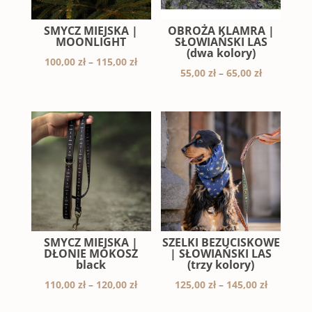
SMYCZ MIEJSKA |
OBROŻA KLAMRA |
MOONLIGHT
SŁOWIAŃSKI LAS
(dwa kolory)
Zakres
100,00
zł
–
115,00
zł
Zakres
55,00
zł
–
65,00
zł
cen:
cen:
od
od
100,00 zł
55,00 zł
do
do
115,00 zł
65,00 zł
SMYCZ MIEJSKA |
SZELKI BEZUCISKOWE
DŁONIE MOKOSZ
| SŁOWIAŃSKI LAS
black
(trzy kolory)
Zakres
Zakres
110,00
zł
–
120,00
zł
125,00
zł
–
145,00
zł
cen:
cen: