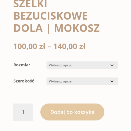
SZELKI
BEZUCISKOWE
DOLA | MOKOSZ
Zakres
100,00
zł
–
140,00
zł
cen:
od
100,00 zł
Rozmiar
do
140,00 zł
Szerokość
ilość
Dodaj do koszyka
SZELKI