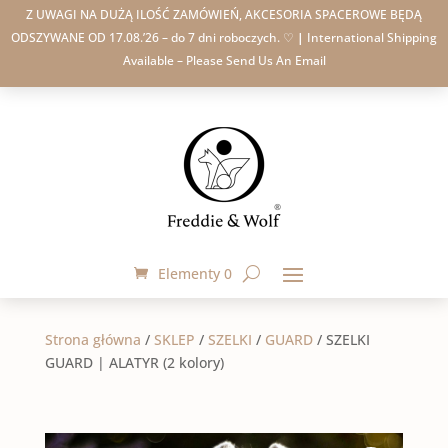
Z UWAGI NA DUŻĄ ILOŚĆ ZAMÓWIEŃ, AKCESORIA SPACEROWE BĘDĄ
ODSZYWANE OD 17.08.’26 – do 7 dni roboczych. ♡
|
International Shipping
Available – Please Send Us An Email
Elementy 0
Strona główna
/
SKLEP
/
SZELKI
/
GUARD
/
SZELKI
GUARD | ALATYR (2 kolory)