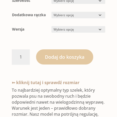
Szerokość
Dodatkowa rączka
Wersja
ilość
Dodaj do koszyka
SZELKI
GUARD
➳ kliknij tutaj i sprawdź rozmiar
|
To najbardziej optymalny typ szelek, który
pozwala psu na swobodny ruch i będzie
ALATYR
odpowiedni nawet na wielogodzinną wyprawę.
Warunek jest jeden – prawidłowo dobrany
(2
rozmiar. Nasz model ma potrójną regulację,