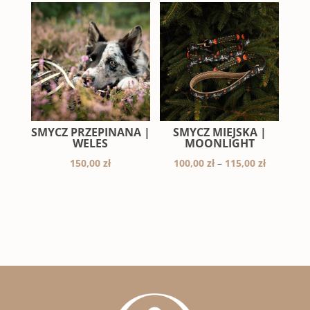
90,00 zł
55,00 zł
do
do
130,00 zł
70,00 zł
SMYCZ PRZEPINANA |
SMYCZ MIEJSKA |
WELES
MOONLIGHT
Zakres
150,00
zł
100,00
zł
–
115,00
zł
cen:
od
100,00 zł
do
115,00 zł