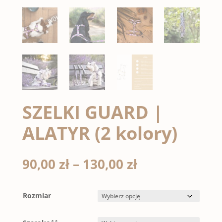
SZELKI GUARD |
ALATYR (2 kolory)
Zakres
90,00
zł
–
130,00
zł
cen:
od
90,00 zł
Rozmiar
do
130,00 zł