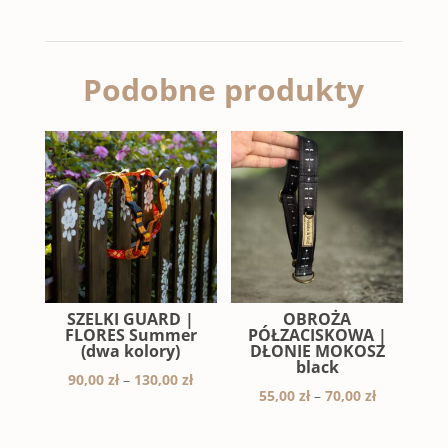
Podobne produkty
SZELKI GUARD |
OBROŻA
FLORES Summer
PÓŁZACISKOWA |
(dwa kolory)
DŁONIE MOKOSZ
black
Zakres
90,00
zł
–
130,00
zł
Zakres
55,00
zł
–
70,00
zł
cen:
cen:
od
od