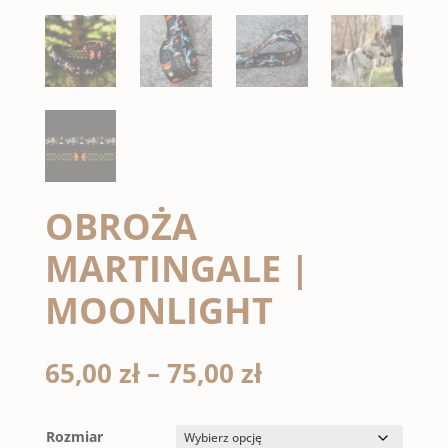
OBROŻA
MARTINGALE |
MOONLIGHT
Zakres
65,00
zł
–
75,00
zł
cen:
od
65,00 zł
Rozmiar