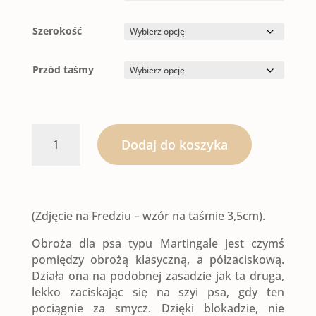
do
75,00 zł
Szerokość
Przód taśmy
ilość
Dodaj do koszyka
OBROŻA
MARTINGALE
(Zdjęcie na Fredziu – wzór na taśmie 3,5cm).
|
Obroża dla psa typu Martingale jest czymś
MOONLIGHT
pomiędzy obrożą klasyczną, a półzaciskową.
Działa ona na podobnej zasadzie jak ta druga,
lekko zaciskając się na szyi psa, gdy ten
pociągnie za smycz. Dzięki blokadzie, nie