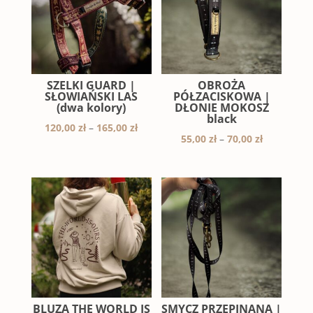
SZELKI GUARD |
OBROŻA
SŁOWIAŃSKI LAS
PÓŁZACISKOWA |
(dwa kolory)
DŁONIE MOKOSZ
black
Zakres
120,00
zł
–
165,00
zł
Zakres
55,00
zł
–
70,00
zł
cen:
cen:
od
od
120,00 zł
55,00 zł
do
do
165,00 zł
70,00 zł
BLUZA THE WORLD IS
SMYCZ PRZEPINANA |