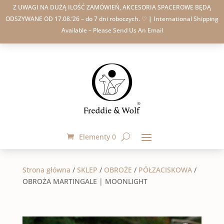
Z UWAGI NA DUŻĄ ILOŚĆ ZAMÓWIEŃ, AKCESORIA SPACEROWE BĘDĄ
ODSZYWANE OD 17.08.’26 – do 7 dni roboczych. ♡
|
International Shipping
Available – Please Send Us An Email
Elementy 0
Strona główna
/
SKLEP
/
OBROŻE
/
PÓŁZACISKOWA
/
OBROŻA MARTINGALE | MOONLIGHT