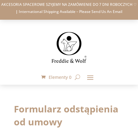
AKCESORIA SPACEROWE SZYJEMY NA ZAMÓWIENIE DO 7 DNI ROBOCZYCH ♡
|
International Shipping Available – Please Send Us An Email
Elementy 0
Formularz odstąpienia
od umowy