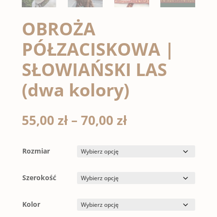
OBROŻA
PÓŁZACISKOWA |
SŁOWIAŃSKI LAS
(dwa kolory)
Zakres
55,00
zł
–
70,00
zł
cen:
od
55,00 zł
Rozmiar
do
70,00 zł
Szerokość
Kolor