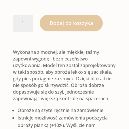
ilość
Dodaj do koszyka
OBROŻA
PÓŁZACISKOWA
Wykonana z mocnej, ale miękkiej taśmy
|
zapewni wygodę i bezpieczeństwo
użytkowania. Model ten został zaprojektowany
SŁOWIAŃSKI
w taki sposób, aby obroża lekko się zaciskała,
gdy pies pociągnie za smycz. Dzięki blokadzie,
LAS
nie sposób go skrzywdzić. Obroża dobrze
dopasowuje się do szyi, jednocześnie
(dwa
zapewniając większą kontrolę na spacerach.
kolory)
Obroże są szyte ręcznie na zamówienie.
Istnieje możliwość zamówienia podszycia
obroży pianką (+10zł). Wyślijcie nam