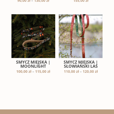
Zakres
90,00
zł
–
130,00
zł
155,00
zł
cen:
od
90,00 zł
do
130,00 zł
SMYCZ MIEJSKA |
SMYCZ MIEJSKA |
MOONLIGHT
SŁOWIAŃSKI LAS
Zakres
Zakres
100,00
zł
–
115,00
zł
110,00
zł
–
120,00
zł
cen:
cen:
od
od
100,00 zł
110,00 zł
do
do
115,00 zł
120,00 zł