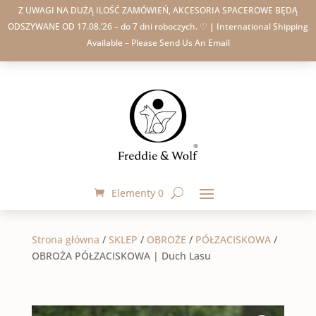
Z UWAGI NA DUŻĄ ILOŚĆ ZAMÓWIEŃ, AKCESORIA SPACEROWE BĘDĄ
ODSZYWANE OD 17.08.’26 – do 7 dni roboczych. ♡
|
International Shipping
Available – Please Send Us An Email
Elementy 0
Strona główna
/
SKLEP
/
OBROŻE
/
PÓŁZACISKOWA
/
OBROŻA PÓŁZACISKOWA | Duch Lasu