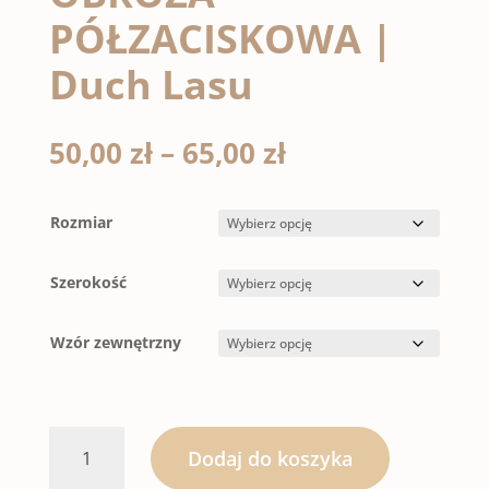
PÓŁZACISKOWA |
Duch Lasu
Zakres
50,00
zł
–
65,00
zł
cen:
od
50,00 zł
Rozmiar
do
65,00 zł
Szerokość
Wzór zewnętrzny
ilość
Dodaj do koszyka