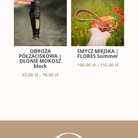
55,00 zł
do
do
65,00 zł
70,00 zł
OBROŻA
SMYCZ MIEJSKA |
PÓŁZACISKOWA |
FLORES Summer
DŁONIE MOKOSZ
Zakres
100,00
zł
–
115,00
zł
black
cen:
Zakres
55,00
zł
–
70,00
zł
od
cen:
100,00 zł
od
do
55,00 zł
115,00 zł
do
70,00 zł