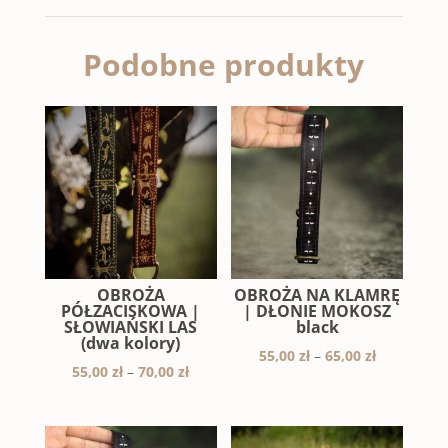
Podobne produkty
OBROŻA
OBROŻA NA KLAMRĘ
PÓŁZACISKOWA |
| DŁONIE MOKOSZ
SŁOWIAŃSKI LAS
black
(dwa kolory)
Zakres
55,00
zł
–
65,00
zł
Zakres
55,00
zł
–
70,00
zł
cen:
cen:
od
od
55,00 zł