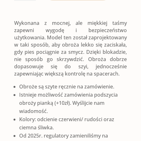
OBROŻA
PÓŁZACISKOWA
Wykonana z mocnej, ale miękkiej taśmy
|
zapewni wygodę i bezpieczeństwo
użytkowania. Model ten został zaprojektowany
Duch
w taki sposób, aby obroża lekko się zaciskała,
gdy pies pociągnie za smycz. Dzięki blokadzie,
Lasu
nie sposób go skrzywdzić. Obroża dobrze
dopasowuje się do szyi, jednocześnie
zapewniając większą kontrolę na spacerach.
Obroże są szyte ręcznie na zamówienie.
Istnieje możliwość zamówienia podszycia
obroży pianką (+10zł). Wyślijcie nam
wiadomość.
Kolory: odcienie czerwieni/ rudości oraz
ciemna śliwka.
Od 2025r. regulatory zamieniliśmy na