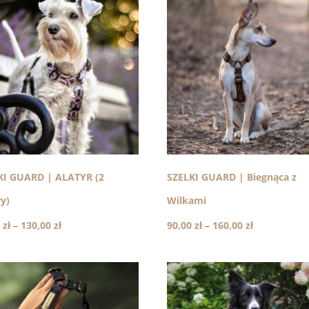
KI GUARD | ALATYR (2
SZELKI GUARD | Biegnąca z
ry)
Wilkami
Zakres
Zakres
0
zł
–
130,00
zł
90,00
zł
–
160,00
zł
cen:
cen:
od
od
90,00 zł
90,00 zł
do
do
130,00 zł
160,00 zł