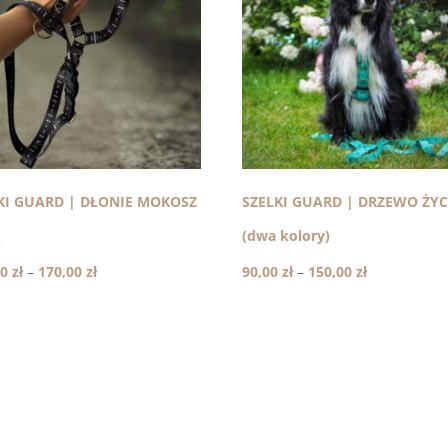
KI GUARD | DŁONIE MOKOSZ
SZELKI GUARD | DRZEWO ŻYC
k
(dwa kolory)
Zakres
Zakres
00
zł
–
170,00
zł
90,00
zł
–
150,00
zł
cen:
cen:
od
od
120,00 zł
90,00 zł
do
do
170,00 zł
150,00 zł