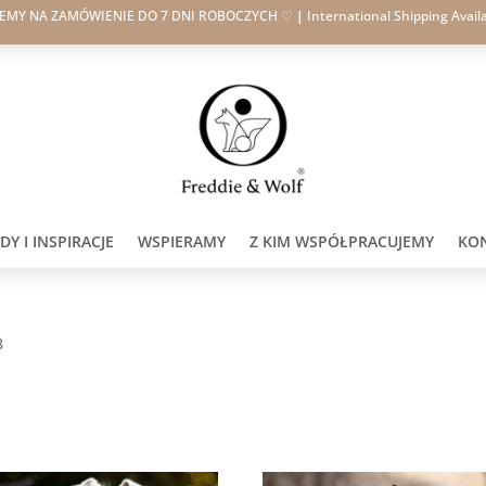
JEMY NA ZAMÓWIENIE DO 7 DNI ROBOCZYCH ♡
|
International Shipping Avail
Y I INSPIRACJE
WSPIERAMY
Z KIM WSPÓŁPRACUJEMY
KO
8