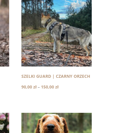
SZELKI GUARD | CZARNY ORZECH
Zakres
90,00
zł
–
150,00
zł
cen:
od
90,00 zł
do
150,00 zł