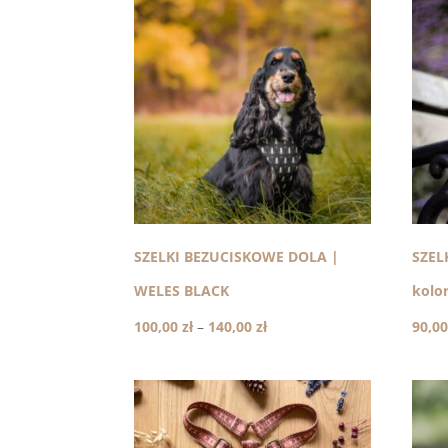
SZELKI BEZUCISKOWE DOLA |
SZEL
WELES BLACK
kolo
Zakres
100,00
zł
–
140,00
zł
90,0
cen:
od
100,00 zł
do
140,00 zł