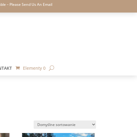
able – Please Send Us An Email
NTAKT
Elementy 0