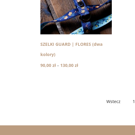
SZELKI GUARD | FLORES (dwa
kolory)
Zakres
90,00
zł
–
130,00
zł
cen:
od
90,00 zł
do
130,00 zł
Wstecz
1