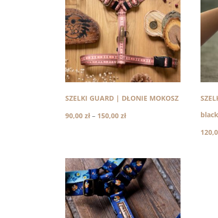
SZELKI GUARD | DŁONIE MOKOSZ
SZEL
blac
Zakres
90,00
zł
–
150,00
zł
cen:
120,
od
90,00 zł
do
150,00 zł