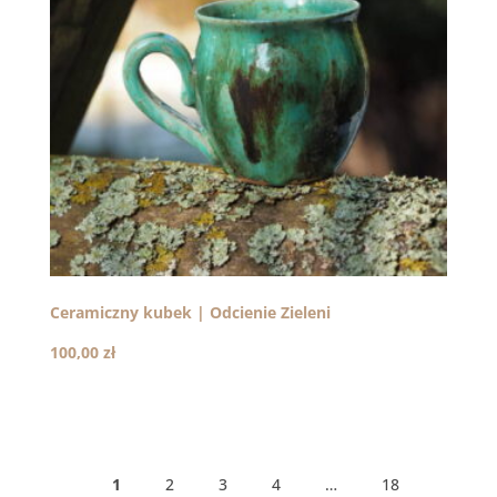
Ceramiczny kubek | Odcienie Zieleni
100,00
zł
1
2
3
4
…
18