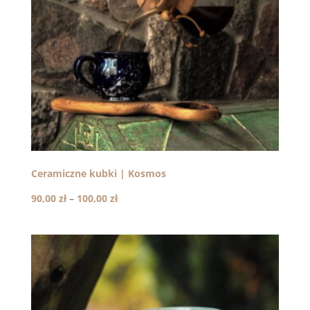
Ceramiczne kubki | Kosmos
Zakres
90,00
zł
–
100,00
zł
cen:
od
90,00 zł
do
100,00 zł