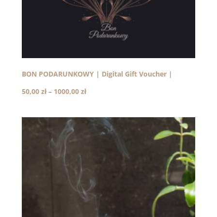
BON PODARUNKOWY | Digital Gift Voucher |
Zakres
50,00
zł
–
1000,00
zł
cen:
od
50,00 zł
do
1000,00 zł