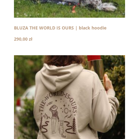
BLUZA THE WORLD IS OURS | black hoodie
290,00
zł